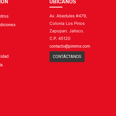
IÓN
UBICANOS
Av. Abedules #479,
otros
Colonia Los Pinos
diciones
Zapopan. Jalisco.
C.P. 45120
contacto@pinnmx.com
cidad
CONTÁCTANOS
da