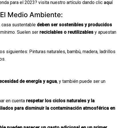
nda para el 2023? visita nuestro artículo dando clic
aquí
 El Medio Ambiente:
a casa sustentable
deben ser sostenibles y producidos
l mínimo. Suelen ser
reciclables o reutilizables
y apuestan
s siguientes: Pinturas naturales, bambú, madera, ladrillos
os.
necesidad de energía y agua
, y también puede ser un
mar en cuenta
respetar los ciclos naturales y la
liados para disminuir la contaminación atmosférica en
ble pueden parecer un gasto adicional en un primer