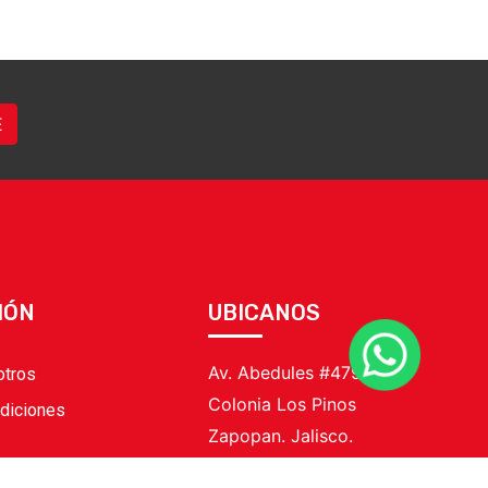
E
IÓN
UBICANOS
Av. Abedules #479,
otros
Colonia Los Pinos
diciones
Zapopan. Jalisco.
C.P. 45120