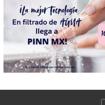
rentar o revender con retorno
asegurado en una zona de alta
demanda habitacional y comercial.
contáctame para más información o
agendar una cita: ariadna carrillo |
asesora inmobiliaria en zurex tel:
5541863887 ***visitas no disponibles
al inmueble.***