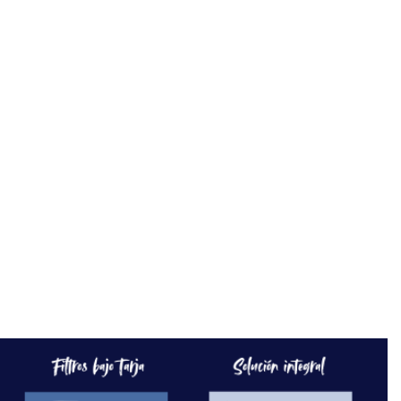
formación o
internent * vías rápidas de acceso a
cualquier punto de la ciudad envíanos
mensaje por whatsapp para más
información y agenda una cita para ver
el departamento por ti mismo,
quedaras encantado! comunícate al
whatsapp tel 33 14 02 84 64