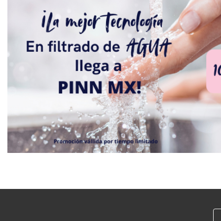
propiedad se entrega -libre de
gravamen -sin adeudos -escriturada -
vacía *contáctame para mayores
informes 55 2497 7127 fotos
ilustrativas