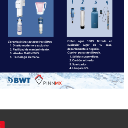
rentar o revender con retorno
asegurado en una zona de alta
demanda habitacional y comercial.
contáctame para más información o
agendar una cita: ariadna carrillo |
asesora inmobiliaria en zurex tel:
5541863887 ***visitas no disponibles
al inmueble.***
E