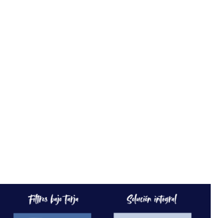
lavado integrada 2 recámaras 1 baño
completo 1 cajón de estacionamiento
ubicación estratégica: a una cuadra del
hospital juárez a 8 minutos del metro
pino suárez y metro merced cercano a
escuelas, mercados, museos, zonas
comerciales, oficinas gubernamentales
y corredores turísticos ideal para
quienes desean vivir o invertir en el
centro de todo condiciones de
compra: propiedad en cesión de
derechos acompañamiento jurídico en
el proceso de litigio del
inmueble contrato certificado ante
notario solo recursos propios (no se
acepta crédito hipotecario) honorarios
legales: $350,000 mxn ideal para vivir,